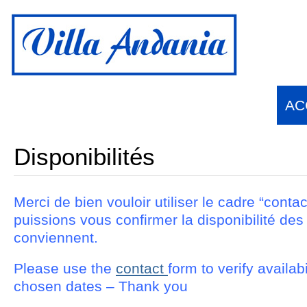
Français
English
(
Anglais
)
Español
(
Espagnol
)
AC
Disponibilités
Merci de bien vouloir utiliser le cadre “cont
puissions vous confirmer la disponibilité des
conviennent.
Please use the
contact
form to verify availabi
chosen dates – Thank you