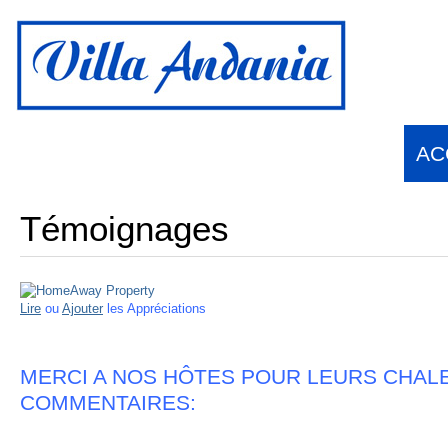
Français
English
(
Anglais
)
suomi
(
Finnois
)
AC
Témoignages
Lire
ou
Ajouter
les Appréciations
MERCI A NOS HÔTES POUR LEURS CHA
COMMENTAIRES: